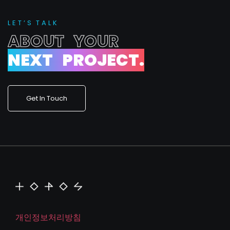
L
E
T
’
S
T
A
L
K
A
B
O
U
T
Y
O
U
R
N
E
X
T
P
R
O
J
E
C
T
.
Get In Touch
개인정보처리방침