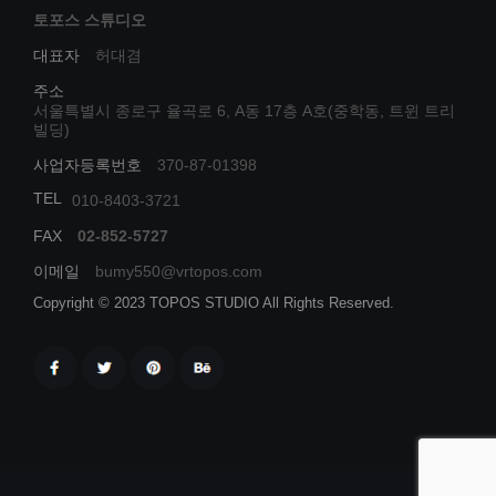
토포스 스튜디오
대표자
허대겸
주소
서울특별시 종로구 율곡로 6, A동 17층 A호(중학동, 트윈 트리
빌딩)
사업자등록번호
370-87-01398
TEL
010-8403-3721
FAX
02-852-5727
이메일
bumy550@vrtopos.com
Copyright © 2023 TOPOS STUDIO All Rights Reserved.