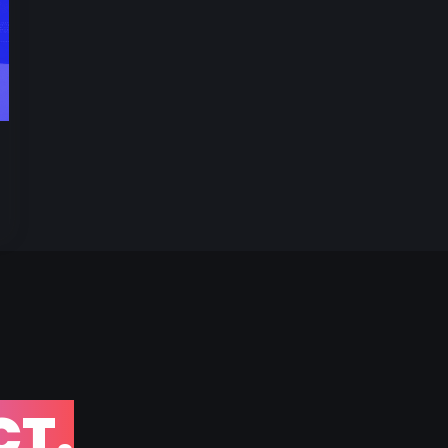
C
T
.