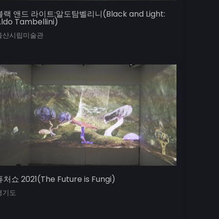
블랙 앤드 라이트:알도탐벨리니(Black and Light:
ldo Tambellini)
울산시립미술관
처쇼 2021(The Future is Fungi)
경기도