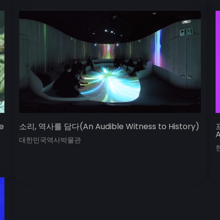
e
소리, 역사를 담다(An Audible Witness to History)
A
대한민국역사박물관