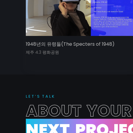
1948년의 유령들(The Specters of 1948)
제주 4.3 평화공원
L
E
T
’
S
T
A
L
K
A
B
O
U
T
Y
O
U
R
N
E
X
T
P
R
O
J
E