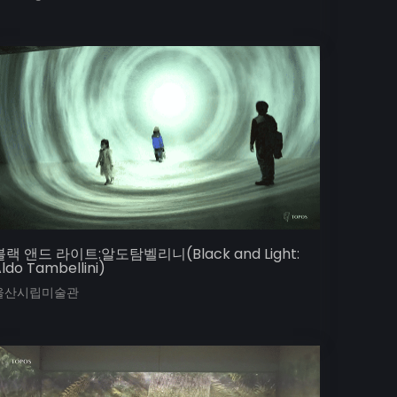
블랙 앤드 라이트:알도탐벨리니(Black and Light:
ldo Tambellini)
울산시립미술관