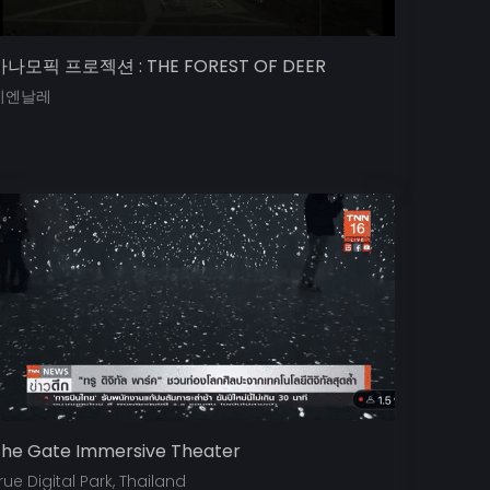
아나모픽 프로젝션 : THE FOREST OF DEER
비엔날레
he Gate Immersive Theater
rue Digital Park, Thailand