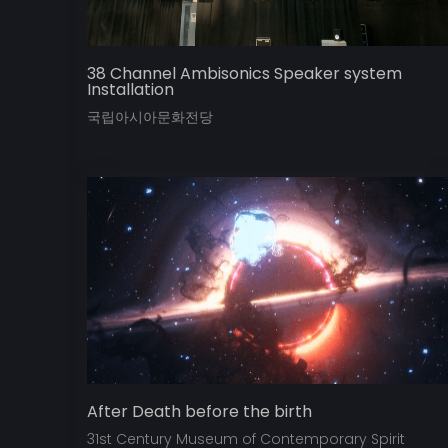
38 Channel Ambisonics Speaker system
Installation
국립아시아문화전당
After Death before the birth
31st Century Museum of Contemporary Spirit