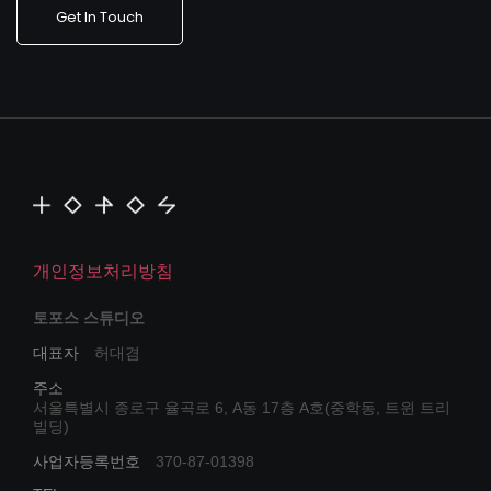
Get In Touch
개인정보처리방침
토포스 스튜디오
대표자
허대겸
주소
서울특별시 종로구 율곡로 6, A동 17층 A호(중학동, 트윈 트리
빌딩)
사업자등록번호
370-87-01398