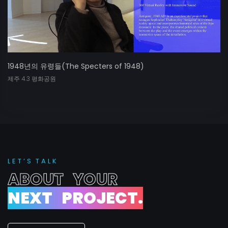
1948년의 유령들(The Specters of 1948)
제주 4.3 평화공원
L
E
T
’
S
T
A
L
K
A
B
O
U
T
Y
O
U
R
N
E
X
T
P
R
O
J
E
C
T
.