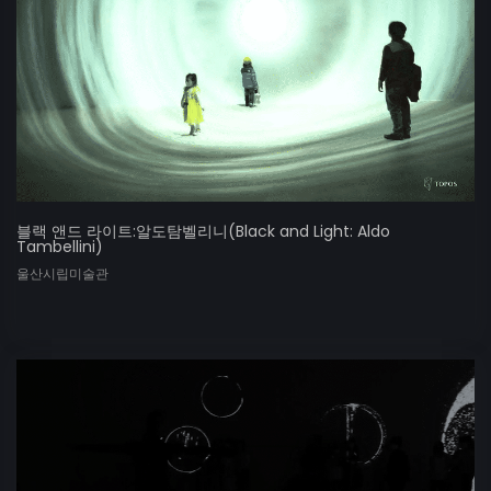
블랙 앤드 라이트:알도탐벨리니(Black and Light: Aldo
Tambellini)
울산시립미술관