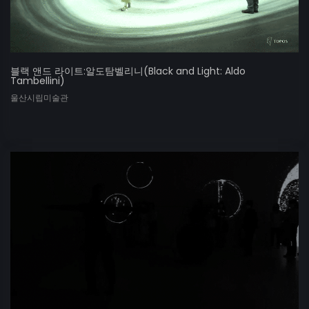
블랙 앤드 라이트:알도탐벨리니(Black and Light: Aldo
Tambellini)
울산시립미술관