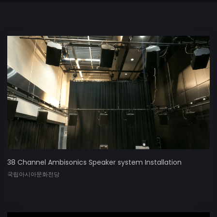
38 Channel Ambisonics Speaker system Installation
국립아시아문화전당