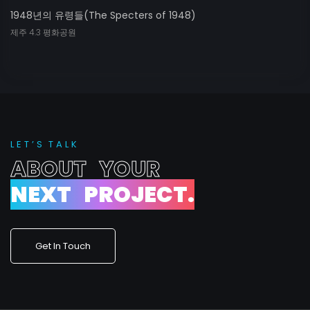
1948년의 유령들(The Specters of 1948)
제주 4.3 평화공원
L
E
T
’
S
T
A
L
K
A
B
O
U
T
Y
O
U
R
N
E
X
T
P
R
O
J
E
C
T
.
Get In Touch